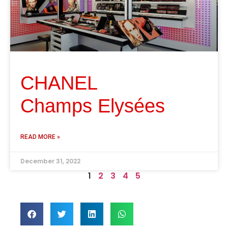
CHANEL
Champs Elysées
READ MORE »
December 31, 2022
1
2
3
4
5